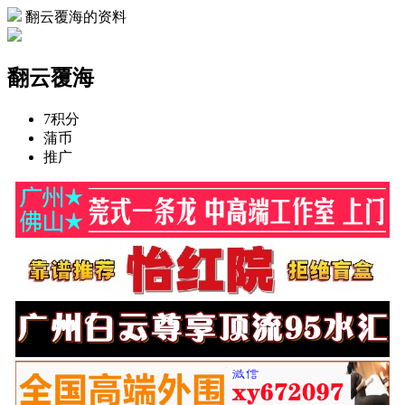
翻云覆海的资料
翻云覆海
7
积分
蒲币
推广