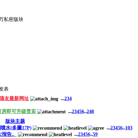
4万
私密版块
发表
蒲友最新网址
...
2
3
4
订房即可升级贵宾
...
2
3
4
5
6
..
248
版块主题
水(多圖17P)
...
2
3
4
5
6
..
103
大报告。
...
2
3
4
5
6
..
59