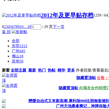
2012年及更早贴存档
1259
/
6
1
2
3
4
5
6
7
8
9
10
... 29
/ 29 页
下一页
返 回
全部
东莞
1212
广州
445
佛山
18
其他
50
新窗
全部主题
最新
热门
热帖
精华
更多
作者
回复/查看
最后
隐藏置顶帖
公告：
隐藏置顶帖
向蒲友合作经理
戀愛自由式又有新高潮-犀利场908比我無套插到噴
广州天池桑拿爽记，神牌体验