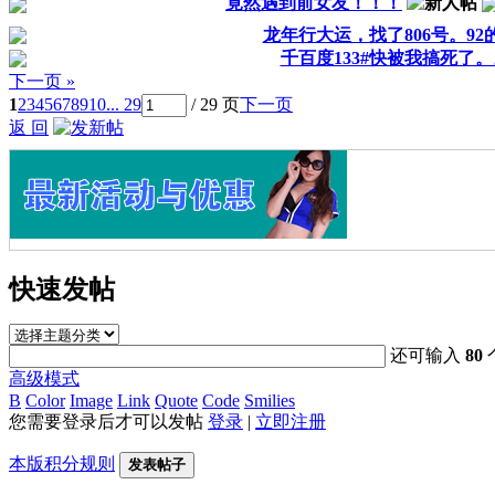
竟然遇到前女友！！！
龙年行大运，找了806号。92
千百度133#快被我搞死了
下一页 »
1
2
3
4
5
6
7
8
9
10
... 29
/ 29 页
下一页
返 回
快速发帖
还可输入
80
高级模式
B
Color
Image
Link
Quote
Code
Smilies
您需要登录后才可以发帖
登录
|
立即注册
本版积分规则
发表帖子