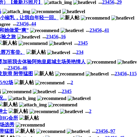
所）【最新JS照片】
...
2
3
4
5
6
..
29
品
拔的小椒乳，让我自年轻一回。
...
2
3
4
5
6
..
44
和她做爱“爽”
...
2
3
4
5
6
..
41
体验之旅
...
2
3
4
5
6
..
16
...
2
3
4
5
朱唇万客尝。
...
2
3
4
老婆加班我去体验阿炮皇庭城主场美艳情人
...
2
3
4
5
6
..
46
皮肤滑 附带猛图
...
2
3
4
5
6
..
115
/92场
...
2
...
2
3
4
5
..
绅士
...
2
州HG会所
场选秀
附带猛图
...
2
3
4
5
6
..
97