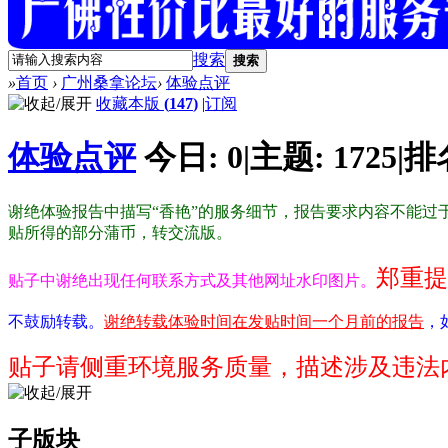
搜索
搜索
»
首页
›
广州桑拿论坛
›
体验点评
收藏本版
(
147
)
|
订阅
体验点评
今日:
0
|
主题:
1725
|
排
谢绝体验报告中描写“香艳”的服务细节，报告要求内容不能过于
贴所得的部分蒲币，转交流版。
郑重提
贴子中谢绝出现任何联系方式及其他网址水印图片。
不鼓励转载。
谢绝转载体验时间在发贴时间一个月前的报告
，
贴子请侧重环境服务质量，描述涉及违法
子版块