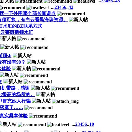
...
2
3
4
5
6
..
45
...
2
3
4
5
6
..
42
推荐一下外围哪个部长靠谱点
可有偿可换，有白云番禺海珠资源。
T水汇的BZ联系方式
白云莱茵斯顿水汇
岗顶sb
云有没有98？
玖体验
Y
司机带路，感谢
比很高的场所的。
甲冒充她人行骗
落寞了……
对真实桑拿体验
...
2
3
4
5
6
..
10