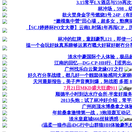
3.15常平LX酒店与559再
林冲场，598，
欲火焚身金字号燃烧3号 24P（
“嫩模集中營”田心場，超多女，勁爽
【SCJ婷婷杯PO文大赛】云南L时隔1年再闯CP，历
林冲的红牌，童顔豪乳121，即使
揾一个会玩好妹真系睇够运累冇嘅大好冧好耐冇分
淡水中豪国际个人体验，极品超模
江南的回忆—DG-CP-HH行-【涩男
广州找乐白云聚龙缘QT之行
好久冇分享战绩，都几好一个靓囡体验感同大家睇
天河最新报告，美子声音爽到爆，附战图 多图 8
7月21日MKD盛大狂袭911
顺德半小时到达水疗会所-半套好服
2013头炮：试了林冲好介绍，常平B
广州岗顶水博桑拿之体
年前桑拿激情第一战，3炮混轰互动记
淡水皇庭城666丝袜诱惑
(温柔一狼作品)DG行中山群狼HH体验豪乳红