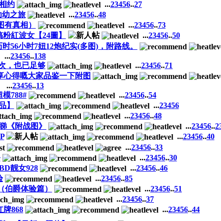
次相约
...
2
3
4
5
6
..
27
幼幼之旅
...
2
3
4
5
6
..
48
有图有真相）
...
2
3
4
5
6
..
73
搞粉紅波女【24圖】
...
2
3
4
5
6
..
50
时56小时7妞12炮纪实(多图)，附路线。
...
2
3
4
5
6
..
138
一次，也已足够
...
2
3
4
5
6
..
71
享心得嘅大家品鉴一下附图
...
2
3
4
5
6
..
13
788#
...
2
3
4
5
6
..
54
出品】
...
2
3
4
5
6
...
2
3
4
5
6
..
48
睇《附战图》
...
2
3
4
5
6
..
2
P
...
2
3
4
5
6
..
40
...
2
3
4
5
6
..
33
务
...
2
3
4
5
6
..
30
D靓女928
...
2
3
4
5
6
..
46
验
...
2
3
4
5
6
..
85
（伯爵体验篇）
...
2
3
4
5
6
..
51
...
2
3
4
5
6
..
37
牌868
...
2
3
4
5
6
..
44