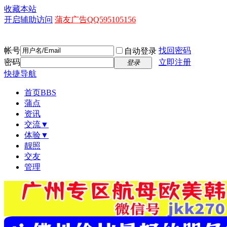
收藏本站
开启辅助访问
蒲友广告QQ595105156
帐号
找回密码
自动登录
密码
立即注册
登录
快捷导航
首页
BBS
蒲点
资讯
交流▼
体验▼
靓照
交友
管理