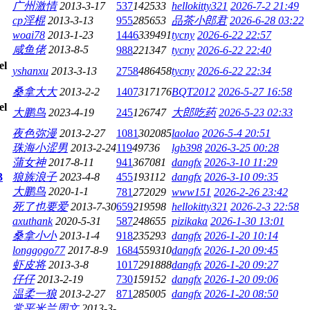
广州激情
2013-3-17
537
142533
hellokitty321
2026-7-2 21:49
cp淫棍
2013-3-13
955
285653
品茶小郎君
2026-6-28 03:22
woai78
2013-1-23
1446
339491
tycny
2026-6-22 22:57
咸鱼佬
2013-8-5
988
221347
tycny
2026-6-22 22:40
yshanxu
2013-3-13
2758
486458
tycny
2026-6-22 22:34
桑拿大大
2013-2-2
1407
317176
BQT2012
2026-5-27 16:58
大鹏鸟
2023-4-19
245
126747
大郎吃药
2026-5-23 02:33
夜色弥漫
2013-2-27
1081
302085
laolao
2026-5-4 20:51
珠海小涩男
2013-2-24
119
49736
lgb398
2026-3-25 00:28
蒲女神
2017-8-11
941
367081
dangfx
2026-3-10 11:29
3
狼族浪子
2023-4-8
455
193112
dangfx
2026-3-10 09:35
大鹏鸟
2020-1-1
781
272029
www151
2026-2-26 23:42
死了也要爱
2013-7-30
659
219598
hellokitty321
2026-2-3 22:58
axuthank
2020-5-31
587
248655
pizikaka
2026-1-30 13:01
桑拿小小
2013-1-4
918
235293
dangfx
2026-1-20 10:14
longgogo77
2017-8-9
1684
559310
dangfx
2026-1-20 09:45
虾皮将
2013-3-8
1017
291888
dangfx
2026-1-20 09:27
仔仔
2013-2-19
730
159152
dangfx
2026-1-20 09:06
温柔一狼
2013-2-27
871
285005
dangfx
2026-1-20 08:50
常平米兰周文
2013-3-