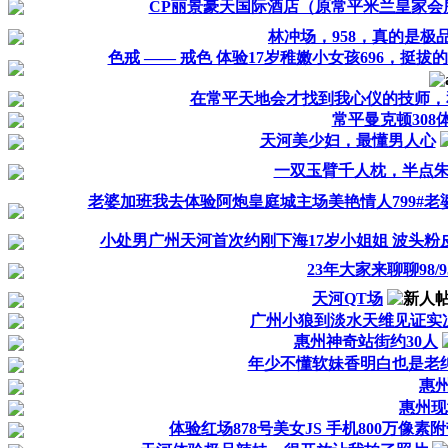
CP丽景豪天国际酒店（原常平米兰皇家会
林冲场，958，真的是极
色戒 —— 戒色 体验17岁稚嫩小女孩696，挺
在常平天地会才找到我心仪的技师，
常平曼克顿308
天河美少妇，最懂男人心
一双玉臂千人枕，半点
老婆加班我去体验阿炮皇庭城主场美艳情人799#
小处男广州天河首次约刚下海17岁小姐姐 波头粉
23年大家来聊聊98/95
天河QT场
广州小狼到淡水天维见证实况.
惠州神奇站街约30人
年少不懂软妹香明白也是老
惠
惠州现
体验红场878号美女JS 手机800万像素