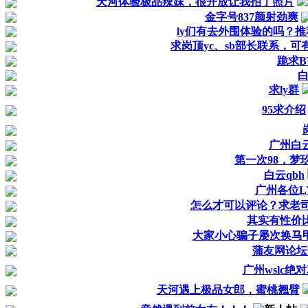
天河体验极品辣妹，很开放让我拍了照片
金字号837颜射劲爽
ly们有去外围体验的吗？
求岗顶yc、sb部长联系，
跪求B
求ly群
95求介绍
广州白
第一次98，梦
白云qbh
广州各位L
怎么才可以评论？求老
其实有性价
大家小心骗子屡次换马
蒲友网论坛
广州wslc绝
天河遇上极品女郎，蜜桃翘臂