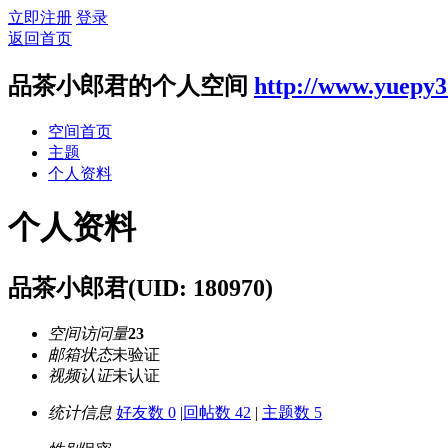
立即注册
登录
返回首页
品茶小郎君的个人空间
http://www.yuepy
空间首页
主题
个人资料
个人资料
品茶小郎君
(UID: 180970)
空间访问量
23
邮箱状态
未验证
视频认证
未认证
统计信息
好友数 0
|
回帖数 42
|
主题数 5