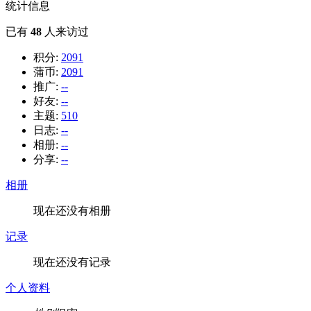
统计信息
已有
48
人来访过
积分:
2091
蒲币:
2091
推广:
--
好友:
--
主题:
510
日志:
--
相册:
--
分享:
--
相册
现在还没有相册
记录
现在还没有记录
个人资料