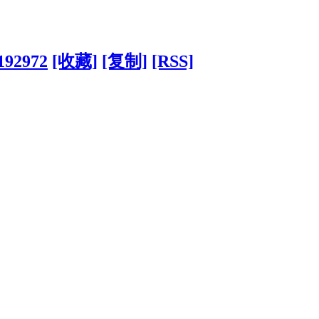
192972
[收藏]
[复制]
[RSS]